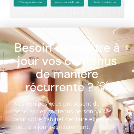
Besoin de mettre à
jour vos contenus
de manière
récurrente ? 💡
Nos équipes vous proposent de
générer des contenus personnalisés
pour votre cabinet dentaire et de les
mettre à jour régulièrement.