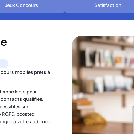
Jeux Concours
Satisfaction
le
ncours mobiles prêts à
et abordable pour
n
contacts qualifiés
.
ccessibles sur
é RGPD, boostez
udique à votre audience.