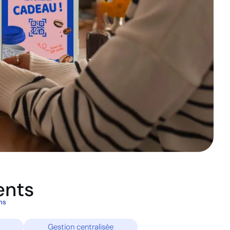
ents
ns
Gestion centralisée