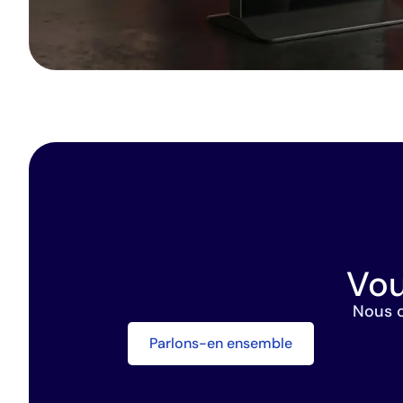
Vou
Nous c
Parlons-en ensemble