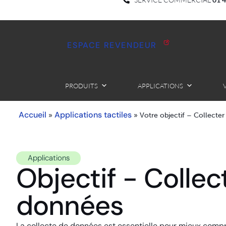
ESPACE REVENDEUR
PRODUITS
APPLICATIONS
Accueil
Applications tactiles
»
»
Votre objectif – Collecte
Applications
Objectif - Collec
données
La collecte de données est essentielle pour mieux comp