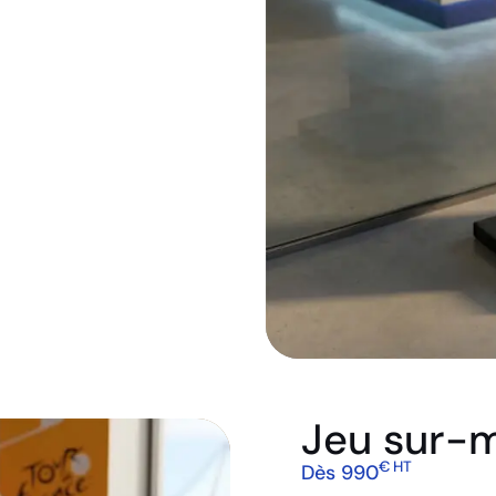
Jeu sur-
€ HT
Dès 990