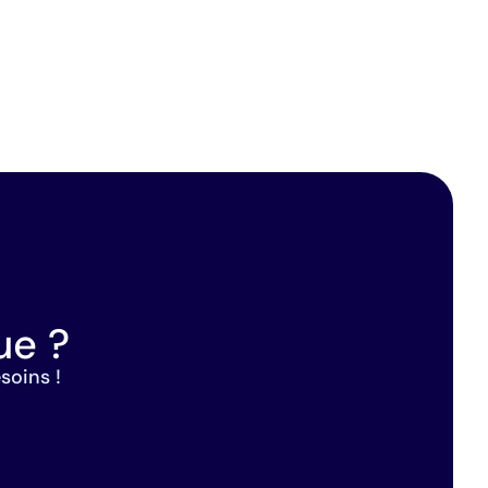
ue ?
soins !