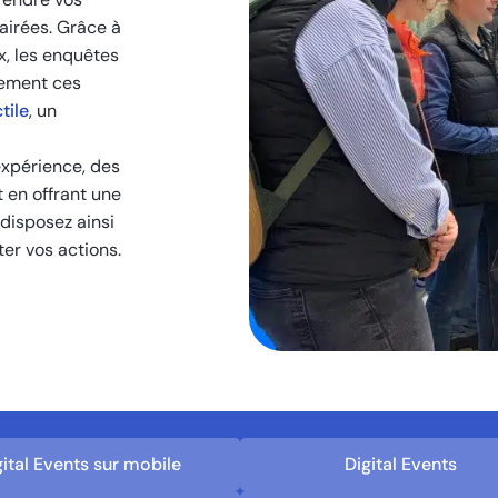
lairées. Grâce à
x, les enquêtes
ilement ces
tile
, un
expérience, des
 en offrant une
disposez ainsi
ter vos actions.
gital Events sur mobile
Digital Events