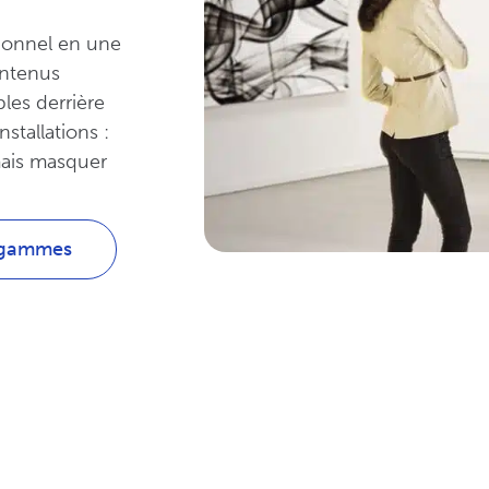
tionnel en une
ontenus
les derrière
stallations :
mais masquer
 gammes