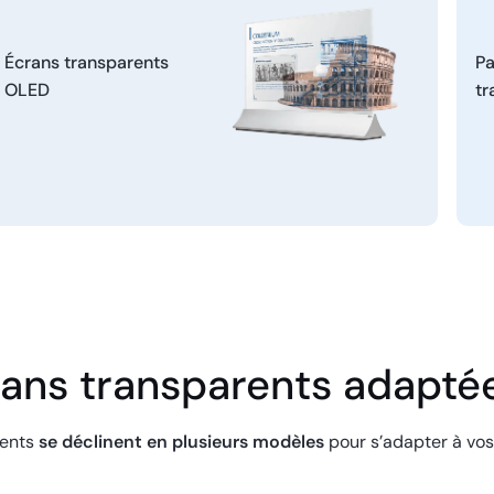
Écrans transparents
P
OLED
tr
rans transparents adaptée
rents
se déclinent en plusieurs modèles
pour s’adapter à vos