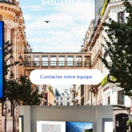
secteur ?
Spécialisés dans la conception de
dispositifs interactifs, nous vous
accompagnons dans toutes les étapes
de votre projet : audit, conseil, pilotage
du projet, déploiement de la solution,
formation.
Contacter notre équipe