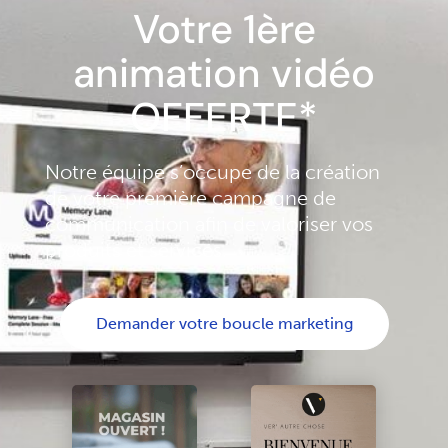
Votre 1ère
animation vidéo
OFFERTE*
Notre équipe s’occupe de la création
de votre première campagne de
communication afin de valoriser vos
produits et services.
Demander votre boucle marketing