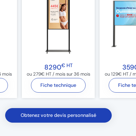
€ HT
8290
359
 mois​
ou 279€ HT / mois sur 36 mois​
ou 129€ HT / mo
Fiche technique
Fiche t
Obtenez votre devis personnalisé