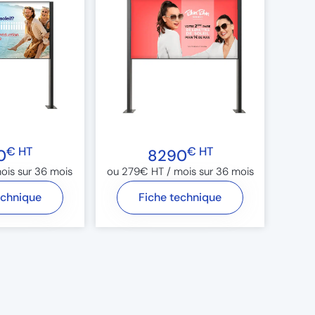
€ HT
€ HT
0
8290
is sur 36 mois​
ou 279€ HT / mois sur 36 mois​
echnique
Fiche technique