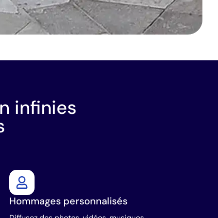
 infinies
s
Hommages personnalisés
Diffusez des photos, vidéos, musiques,