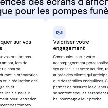
éfices des écrans d'affic
ue pour les pompes fun
uer sur vos
Valoriser votre
s
engagement
r vos prestations,
Communiquez sur votre
n amont, lors de
accompagnement personnalisé
 d’un contrat
vos conseils et votre soutien, t
durant la préparation
auprès des clients qui anticipe
s et la réalisation des
que des familles endeuillées. C
gales et
permet de rassurer les clients 
es. Mais aussi sur
se sentent épaulés et rendent 
ent pour l’entretien
bel hommage à leur proche.
sement des tombes.