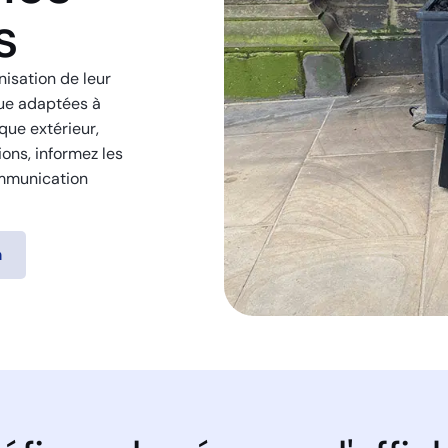
s
isation de leur
ue adaptées à
ue extérieur,
ions, informez les
ommunication
n