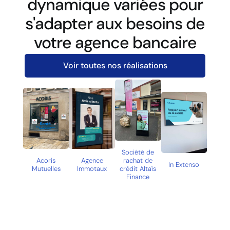
dynamique variées pour
s'adapter aux besoins de
votre agence bancaire
Voir toutes nos réalisations
Société de
Acoris
Agence
rachat de
Aco
In Extenso
Mutuelles
Immotaux
crédit Altaïs
Mutu
Finance