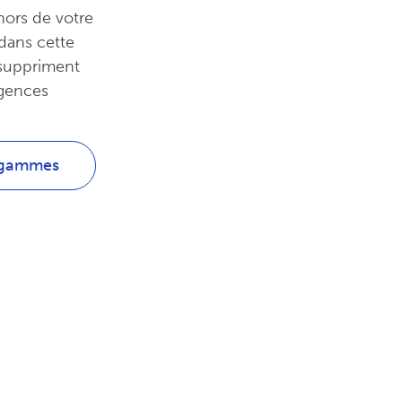
hors de votre
dans cette
s suppriment
agences
 gammes