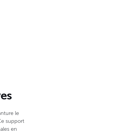
ves
nture le
 Ce support
ales en