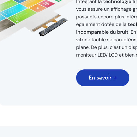
Intégrant la
technologie fi
vous assure un affichage gra
passants encore plus intére
également dotée de la
tec
incomparable du bruit
. E
vitrine tactile se caractér
plane. De plus, c’est un di
moniteur LED/ LCD et bien
En savoir +