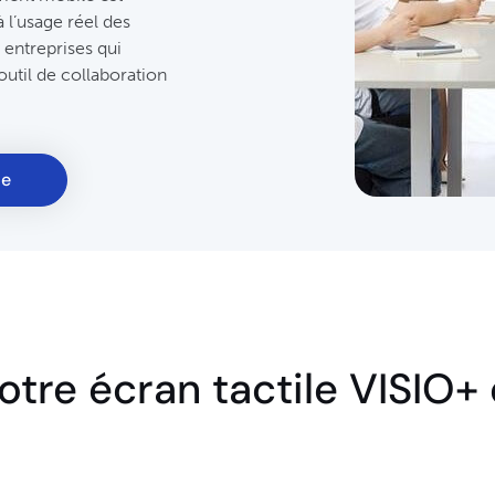
à l’usage réel des
s entreprises qui
outil de collaboration
le
otre écran tactile VISIO+