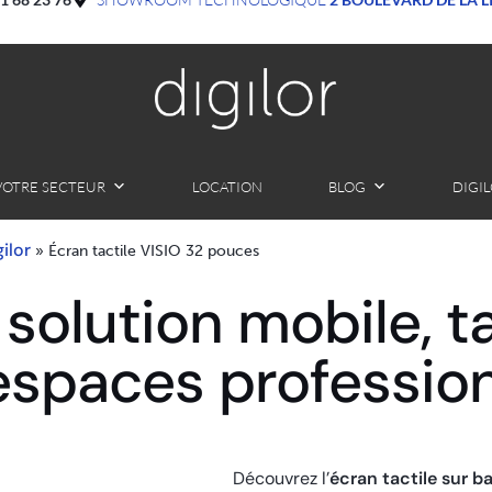
VOTRE SECTEUR
LOCATION
BLOG
DIGI
ilor
»
Écran tactile VISIO 32 pouces
 solution mobile, ta
 espaces professio
Découvrez l’
écran tactile sur b