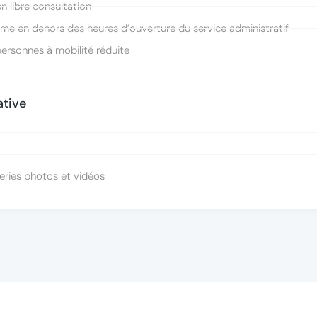
n libre consultation
ême en dehors des heures d’ouverture du service administratif
ersonnes à mobilité réduite
ative
aleries photos et vidéos