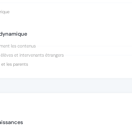
rique
t dynamique
lement les contenus
s élèves et intervenants étrangers
 et les parents
naissances