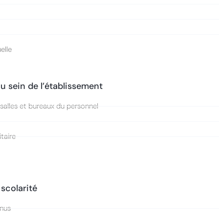
s
elle
u sein de l’établissement
 salles et bureaux du personnel
taire
 scolarité
enus