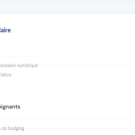
aire
 scolaire numérique
’élève
seignants
e de badging