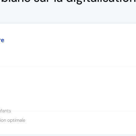
re
fants
ion optimale