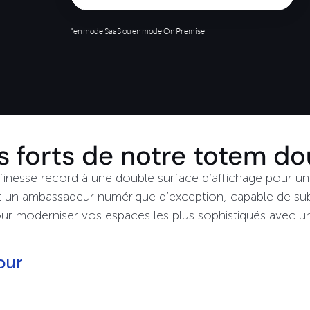
*en mode SaaS ou en mode On Premise
s forts de notre totem d
e finesse record à une double surface d’affichage pour un
nt un ambassadeur numérique d’exception, capable de su
pour moderniser vos espaces les plus sophistiqués avec u
our