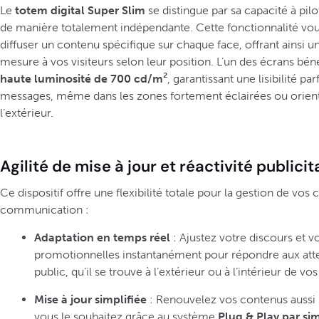
Le
totem digital Super Slim
se distingue par sa capacité à pil
de manière totalement indépendante. Cette fonctionnalité vo
diffuser un contenu spécifique sur chaque face, offrant ainsi 
mesure à vos visiteurs selon leur position. L’un des écrans bén
haute luminosité de 700 cd/m²
, garantissant une lisibilité pa
messages, même dans les zones fortement éclairées ou orien
l’extérieur.
Agilité de mise à jour et réactivité publicit
Ce dispositif offre une flexibilité totale pour la gestion de vo
communication :
Adaptation en temps réel
: Ajustez votre discours et v
promotionnelles instantanément pour répondre aux atte
public, qu’il se trouve à l’extérieur ou à l’intérieur de vo
Mise à jour simplifiée
: Renouvelez vos contenus aussi
vous le souhaitez grâce au système
Plug & Play par si