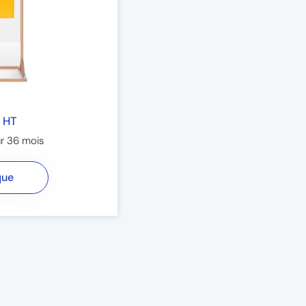
 HT
r 36 mois​
que