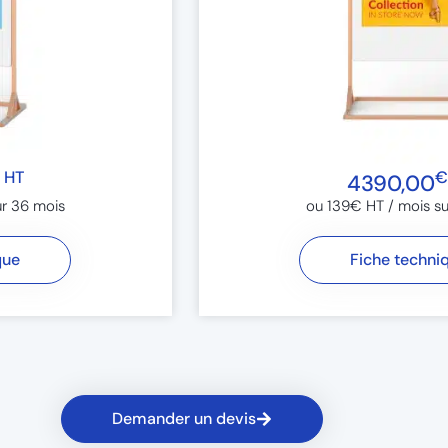
 HT
€
4390,00
r 36 mois​
ou 139€ HT / mois su
que
Fiche techni
Demander un devis