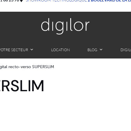
VOTRE SECTEUR
LOCATION
BLOG
DIGI
gital recto-verso SUPERSLIM
ERSLIM