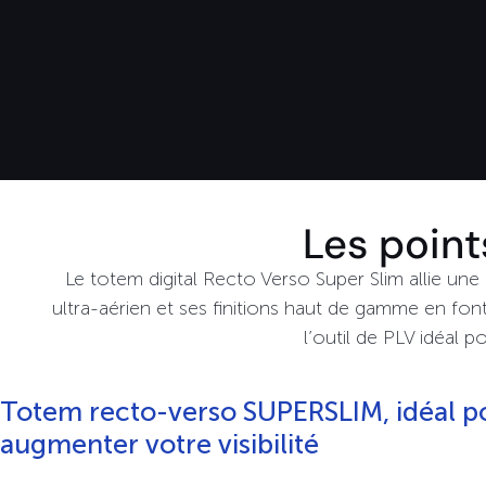
Les point
Le totem digital Recto Verso Super Slim allie un
ultra-aérien et ses finitions haut de gamme en fo
l’outil de PLV idéal 
Totem recto-verso SUPERSLIM, idéal p
augmenter votre visibilité