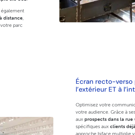
z également
à distance
,
 votre parc
Écran recto-verso 
l’extérieur ET à l’in
Optimisez votre communicat
votre audience. Grâce à se
aux
prospects dans la rue
v
spécifiques aux
clients déj
approche biface multiplie 