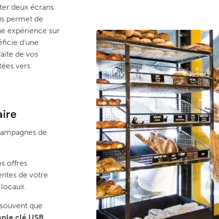
oter deux écrans
us permet de
une expérience sur
éficie d’une
rfaite de vos
tées vers
aire
s campagnes de
os offres
ntes de votre
s locaux.
 souvent que
mple clé USB
.