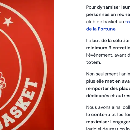
Pour
dynamiser leur
personnes en reche
club de basket un
to
de la Fortune
.
Le
but de la solutio
minimum 3 entreti
l’événement, avant d
totem
.
Non seulement l’ani
plus elle
met en ava
remporter des place
dédicacés et autre
Nous avons ainsi co
le contenu et les f
maximiser l’engage
logiciel de gestion i