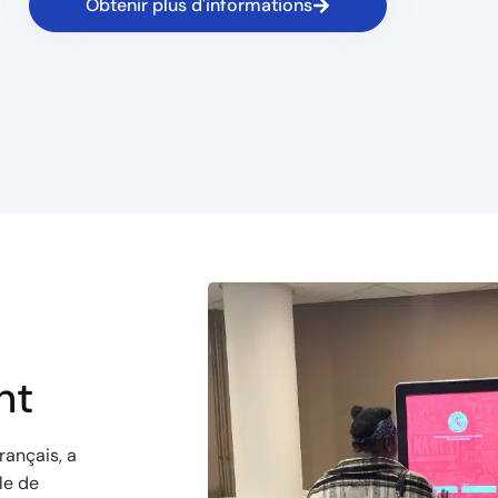
Obtenir plus d'informations
nt
rançais, a
le de