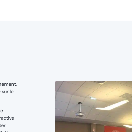
énement
,
 sur le
ge
ractive
ter