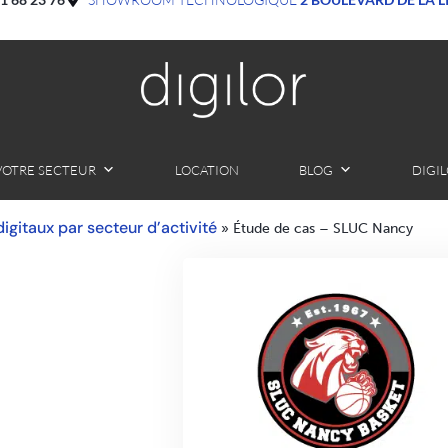
VOTRE SECTEUR
LOCATION
BLOG
DIGI
 digitaux par secteur d’activité
»
Étude de cas – SLUC Nancy