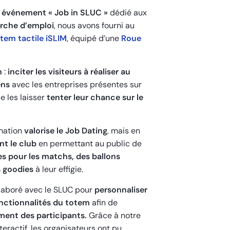
 événement « Job in SLUC »
dédié aux
rche d’emploi
, nous avons fourni au
tem tactile iSLIM
, équipé d’une
Roue
n
:
inciter les visiteurs à réaliser au
ens
avec les entreprises présentes sur
e les laisser
tenter leur chance sur le
mation
valorise le Job Dating
, mais en
nt le club
en permettant au public de
s pour les matchs, des ballons
s goodies
à leur effigie.
llaboré avec le SLUC pour
personnaliser
onctionnalités du totem
afin de
ment des participants.
Grâce à notre
nteractif, les organisateurs ont pu