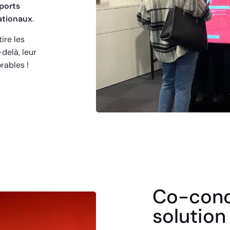
Sports
ationaux
.
ire les
delà, leur
rables !
Co-conc
solution