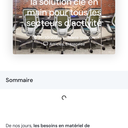
la solution clé en
main pour tous les
secteurs d’activité
Marie Voinçon
25/10/2023
Articles
,
Entreprise
Sommaire
De nos jours,
les besoins en matériel de