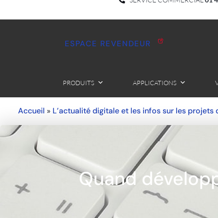
ESPACE REVENDEUR
PRODUITS
APPLICATIONS
Accueil
L’actualité digitale et les infos sur les projets
»
Quand développ