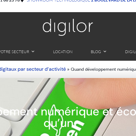
VOTRE SECTEUR
LOCATION
BLOG
DIGI
 digitaux par secteur d’activité
»
Quand développement numérique 
ement numérique et écol
qu’un