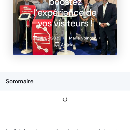
boostez
l’expérience de
vos visiteurs !
Marie Voinçon
18/07/2025
Articles
Sommaire