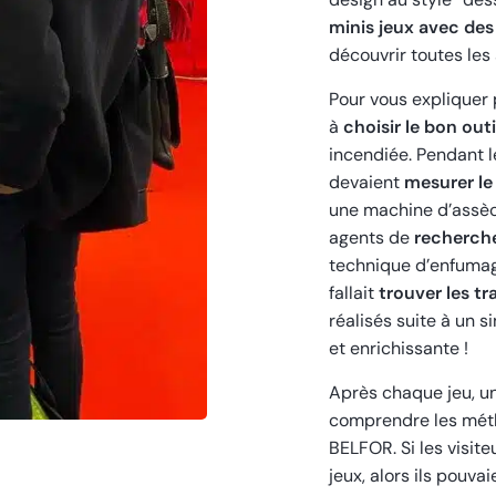
minis jeux avec des
découvrir toutes les 
Pour vous expliquer p
à
choisir le bon outi
incendiée. Pendant l
devaient
mesurer le
une machine d’assè
agents de
recherche
technique d’enfumage.
fallait
trouver les t
réalisés suite à un s
et enrichissante !
Après chaque jeu, une
comprendre les méth
BELFOR. Si les visit
jeux, alors ils pouvai