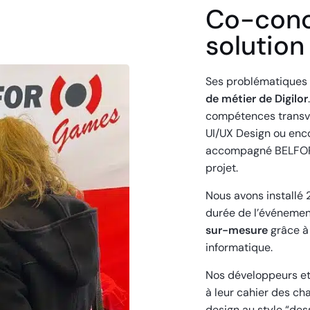
Co-conc
solution
Ses problématiques
de métier de Digilor
compétences transver
UI/UX Design ou enco
accompagné BELFOR p
projet.
Nous avons installé 
durée de l’événemen
sur-mesure
grâce à
informatique.
Nos développeurs et
à leur cahier des ch
design au style “des