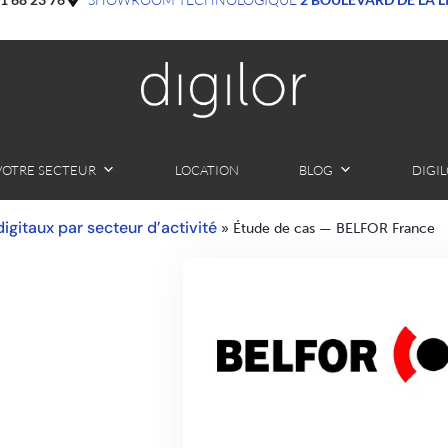
VOTRE SECTEUR
LOCATION
BLOG
DIGI
 digitaux par secteur d’activité
»
Étude de cas — BELFOR France