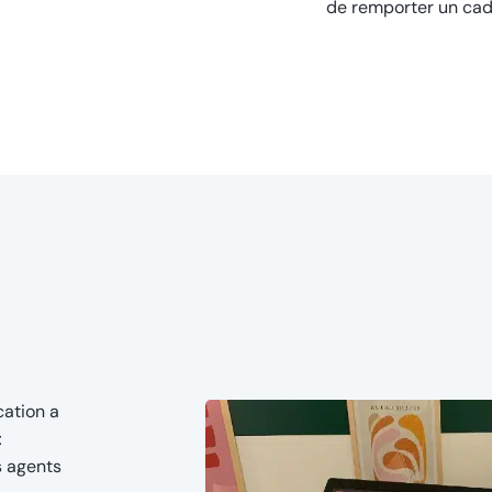
de remporter un ca
cation a
t
s agents