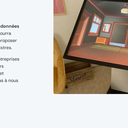
s données
pourra
proposer
istres.
treprises
rs
et
as à nous