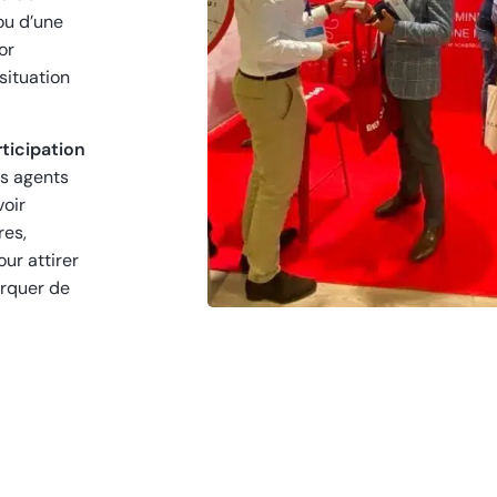
 ou d’une
or
situation
ticipation
es agents
voir
res,
our attirer
arquer de