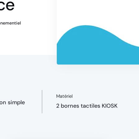
ce
nementiel
Matériel
çon simple
2 bornes tactiles KIOSK