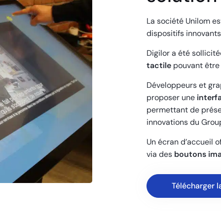
La société Unilom es
dispositifs innovant
Digilor a été sollicit
tactile
pouvant être 
Développeurs et gra
proposer une
interf
permettant de présen
innovations du Grou
Un écran d’accueil of
via des
boutons im
Télécharger l