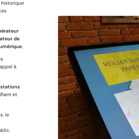
 historique
ces
pérateur
ateur de
numérique
.
es
 appel à
estations
fiant et
s, le
blic.