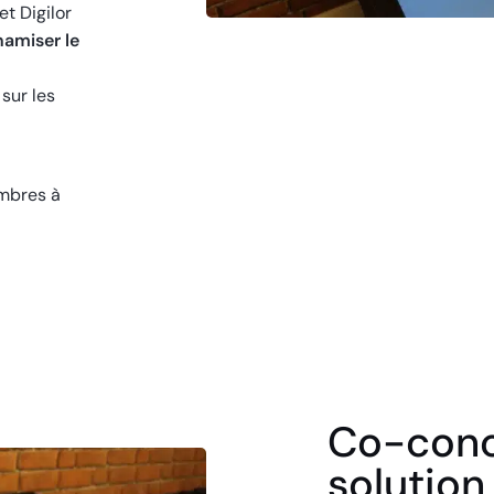
t Digilor
amiser le
sur les
imbres à
Co-conc
solution