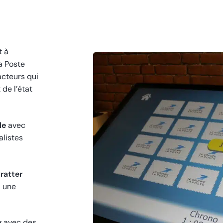
t à
a Poste
acteurs qui
de l’état
lle
avec
alistes
ratter
a une
y
avec des