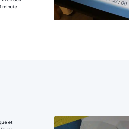
1 minute
que et