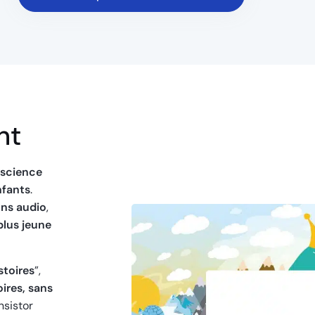
nt
nscience
nfants
.
ons audio
,
plus jeune
stoires
”,
ires, sans
ansistor