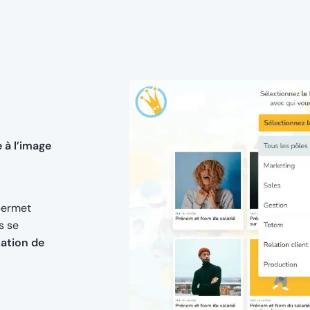
 à l’image
 permet
s se
tation de