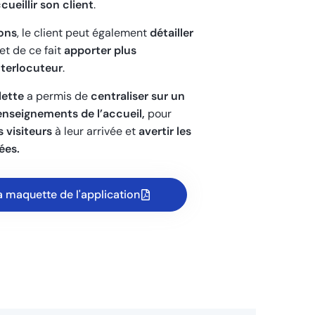
cueillir son client
.
ions
, le client peut également
détailler
 et de ce fait
apporter plus
nterlocuteur
.
lette
a permis de
centraliser sur un
renseignements de l’accueil,
pour
 visiteurs
à leur arrivée et
avertir les
ées.
a maquette de l'application