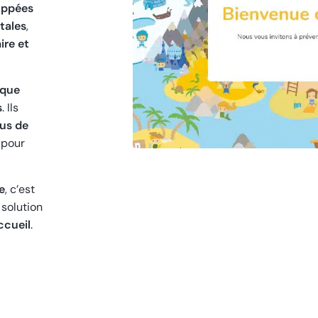
oppées
tales
,
ire et
que
s
. Ils
lus de
pour
e
, c’est
 solution
accueil
.