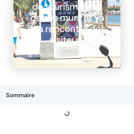
de tourisme sort
de ses murs et va
à la rencontre des
visiteurs
22/01/2018
Florent Gundermann
Articles
,
Tourisme
Sommaire