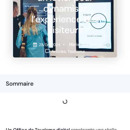
dynamiser
l’expérience des
visiteurs
Marie Voinçon
28/06/2024
Articles
,
Tourisme
Sommaire
Un Office de Tourisme digital
représente une réelle