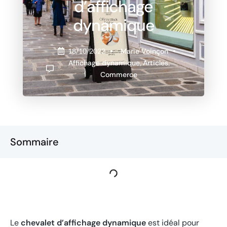
d’affichage
dynamique
Marie Voinçon
18/10/2022
Affichage dynamique
,
Articles
,
Commerce
Sommaire
Le
chevalet d’affichage dynamique
est idéal pour