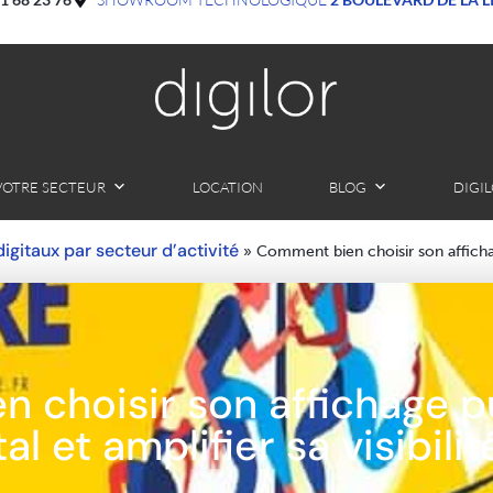
VOTRE SECTEUR
LOCATION
BLOG
DIGI
 digitaux par secteur d’activité
»
Comment bien choisir son affichage 
 choisir son affichage pu
tal et amplifier sa visibilit