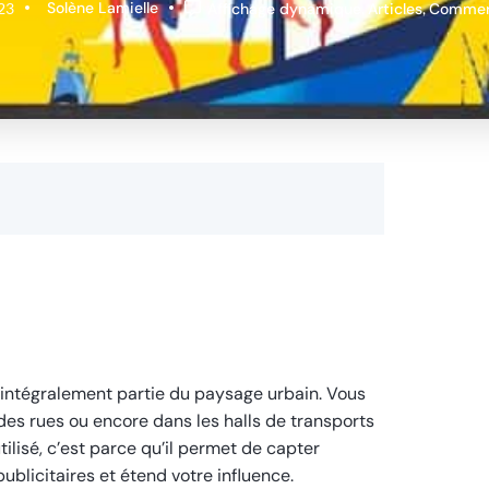
Solène Lamielle
23
Affichage dynamique
,
Articles
,
Commer
it intégralement partie du paysage urbain. Vous
des rues ou encore dans les halls de transports
lisé, c’est parce qu’il permet de capter
publicitaires et étend votre influence.