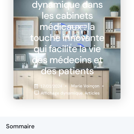
dynamique dans
les cabinets
médicaux : la
touche innovante
qui facilite la vie
des médecins et
des patients
Marie Voinçon
17/01/2024
Affichage dynamique
,
Articles
Sommaire