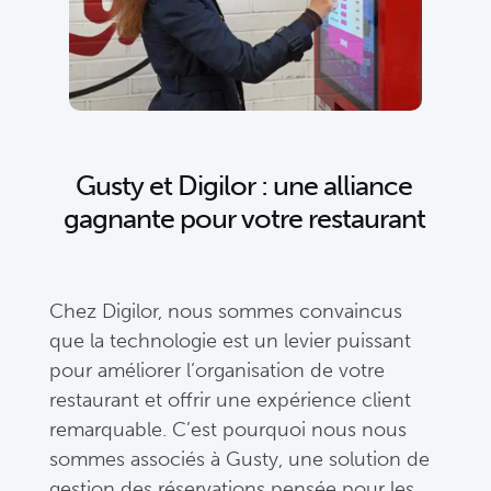
Gusty et Digilor : une alliance
gagnante pour votre restaurant
Chez
Digilor
,
nous
sommes
convaincus
que
la
technologie
est
un
levier
puissant
pour
améliorer
l’organisation
de
votre
restaurant
et
offrir
une
expérience
client
remarquable.
C’est
pourquoi
nous
nous
sommes
associés
à
Gusty
,
une
solution
de
gestion
des
réservations
pensée
pour
les