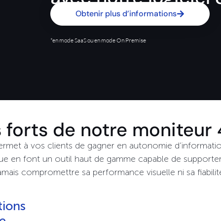
Obtenir plus d’informations
*en mode SaaS ou en mode On Premise
s forts de notre moniteur
rmet à vos clients de gagner en autonomie d’informati
nique en font un outil haut de gamme capable de supporter
amais compromettre sa performance visuelle ni sa fiabilit
tions
e