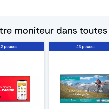
re moniteur dans toutes le
32 pouces
43 pouces