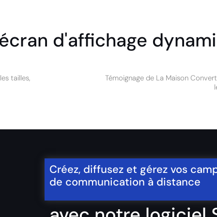
 écran d'affichage dynam
s tailles,
Témoignage de La Maison Converti
Créez, diffusez et gérez vos ca
de communication à distance
avec notre logiciel