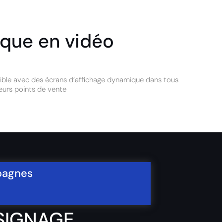
ique en vidéo
ble avec des écrans d’affichage dynamique dans tous
leurs points de vente
mpagnes
SIGNAGE