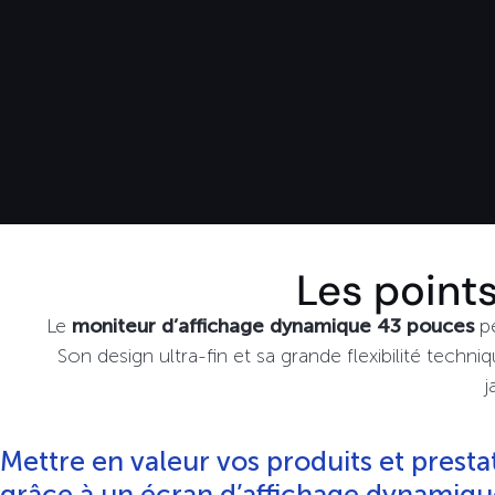
Les point
Le
moniteur d’affichage dynamique 43 pouces
pe
Son design ultra-fin et sa grande flexibilité tech
j
Mettre en valeur vos produits et presta
grâce à un écran d’affichage dynamiqu