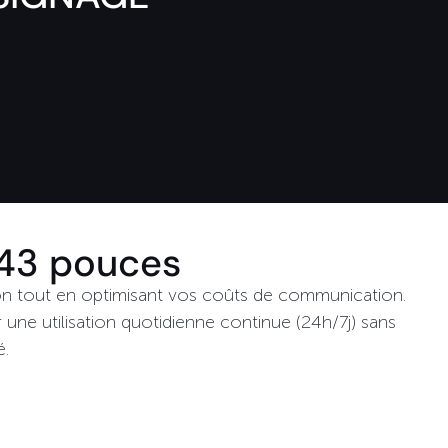
 43 pouces
on tout en optimisant vos coûts de communication.
 une utilisation quotidienne continue (24h/7j) sans
é.