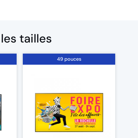
s tailles​
49 pouces