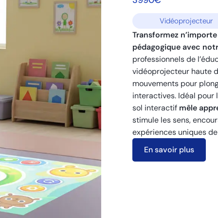
Vidéoprojecteur
Transformez n’importe q
pédagogique avec notre
professionnels de l’édu
vidéoprojecteur haute d
mouvements pour plonge
interactives. Idéal pour
sol interactif
mêle appr
stimule les sens, encour
expériences uniques de
En savoir plus