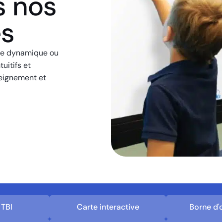
s nos
es
age dynamique ou
uitifs et
seignement et
 TBI
Carte interactive
Borne d'