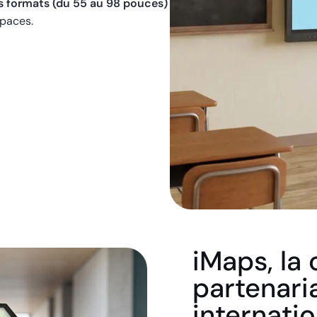
s formats (du 55 au 98 pouces)
spaces.
iMaps, la 
partenaria
internati