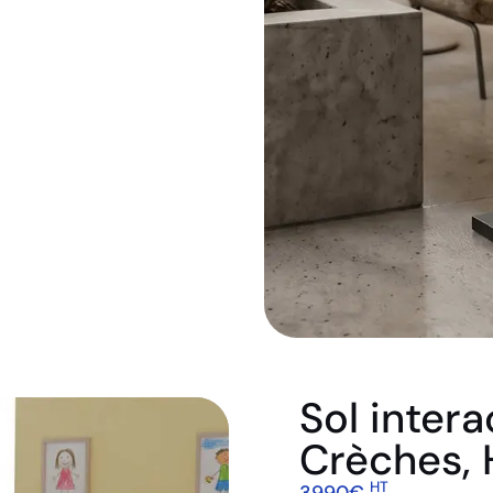
Sol intera
Crèches, 
HT
3990€