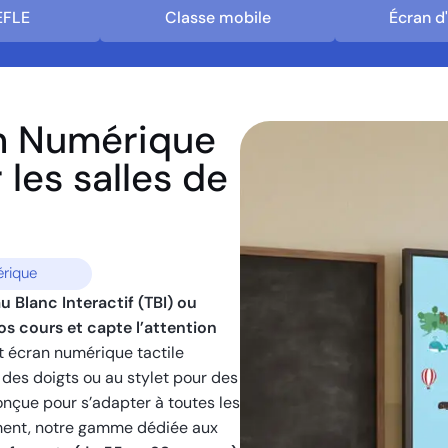
EFLE
Classe mobile
Écran d
an Numérique
 les salles de
rique
u Blanc Interactif (TBI) ou
os cours et capte l’attention
et écran numérique tactile
t des doigts ou au stylet pour des
onçue pour s’adapter à toutes les
ement, notre gamme dédiée aux