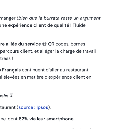
en manger
(bien que la burrata reste un argument
une expérience client de qualité
! Fluide,
e alliée du service
😎 QR codes, bornes
e parcours client, et alléger la charge de travail
tress !
 Français
continuent d’aller au restaurant
ssi élevées en matière d’expérience client en
ssés
⏳
taurant (
source : Ipsos
).
gne, dont
82% via leur smartphone
.