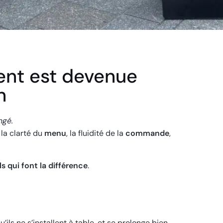
ient est devenue
n
ngé.
, la clarté du
menu
, la fluidité de la
commande
,
ls qui font la différence
.
s ne s’installent à table, et se prolonge bien