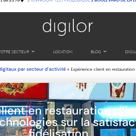
VOTRE SECTEUR
LOCATION
BLOG
DIGI
 digitaux par secteur d’activité
»
Expérience client en restauration 
ient en restauration : l’
chnologies sur la satisfact
fidélisation