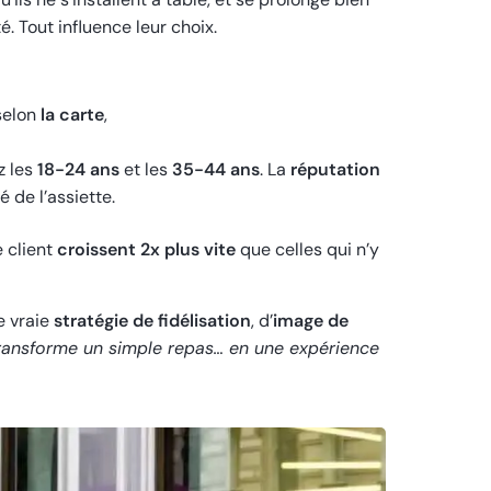
é. Tout influence leur choix.
selon
la carte
,
z les
18-24 ans
et les
35-44 ans
. La
réputation
 de l’assiette.
e client
croissent 2x plus vite
que celles qui n’y
e vraie
stratégie de fidélisation
, d’
image de
ransforme un simple repas… en une expérience