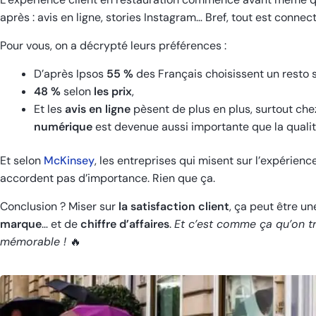
après : avis en ligne, stories Instagram… Bref, tout est connect
Pour vous, on a décrypté leurs préférences :
D’après Ipsos
55 %
des Français choisissent un resto 
48 %
selon
les prix
,
Et les
avis en ligne
pèsent de plus en plus, surtout che
numérique
est devenue aussi importante que la qualité
Et selon
McKinsey
, les entreprises qui misent sur l’expérienc
accordent pas d’importance. Rien que ça.
Conclusion ? Miser sur
la satisfaction client
, ça peut être un
marque
… et de
chiffre d’affaires
.
Et c’est comme ça qu’on t
mémorable !
🔥