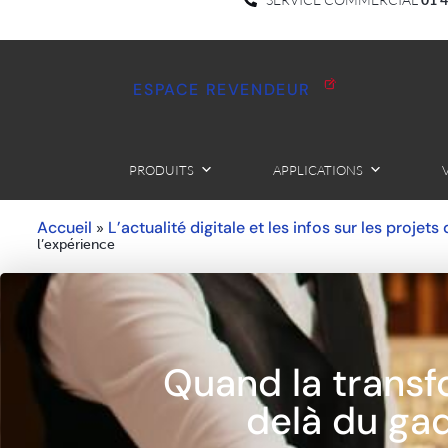
ESPACE REVENDEUR
PRODUITS
APPLICATIONS
Accueil
L’actualité digitale et les infos sur les projets
»
l’expérience
Quand la transfor
delà du gad