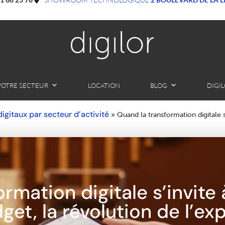
VOTRE SECTEUR
LOCATION
BLOG
DIGI
 digitaux par secteur d’activité
»
Quand la transformation digitale s
mation digitale s’invite à
get, la révolution de l’ex