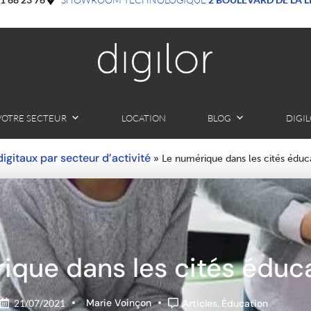
VOTRE SECTEUR
LOCATION
BLOG
DIGI
 digitaux par secteur d’activité
»
Le numérique dans les cités éduc
ique dans les cités éduc
Marie Voinçon
21/07/2021
Articles
,
Éducation