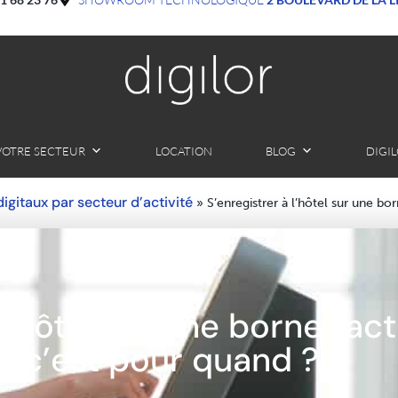
VOTRE SECTEUR
LOCATION
BLOG
DIGI
 digitaux par secteur d’activité
»
S’enregistrer à l’hôtel sur une bo
l’hôtel sur une borne tact
c’est pour quand ?