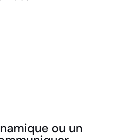
Borne tactile PMR facility
ynamique ou un
 communiquer