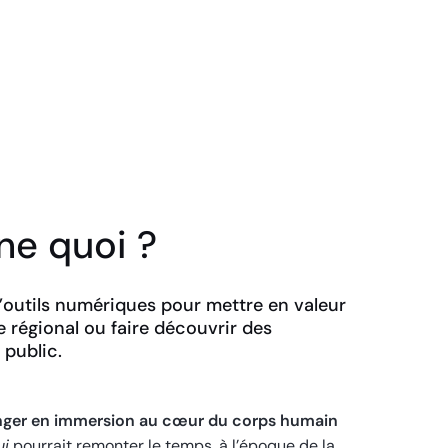
Tables tactiles
ne quoi ?
outils numériques pour mettre en valeur
e régional ou faire découvrir des
 public.
nger en immersion au cœur du corps humain
ui
pourrait remonter le temps, à l’époque de la