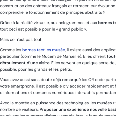
construction des châteaux français et retracer leur évolution a
comprendre le fonctionnement de principes abstraits ?
Grâce à la réalité virtuelle, aux hologrammes et aux
bornes t
tout ceci est possible pour le « grand public ».
Mais ce n’est pas tout !
Comme les
bornes tactiles musée
, il existe aussi des appl
particulier (comme le Mucem de Marseille). Elles offrent
tout
déroulement d’une visite
. Elles servent en quelque sorte de 
possible, pour les grands et les petits.
Vous avez aussi sans doute déjà remarqué les QR code parfo
votre smartphone, il est possible d’y accéder rapidement et 
d’informations et contenus numériques interactifs permettant
Avec la montée en puissance des technologies, les musées riva
nombre de visiteurs.
Proposer une expérience nouvelle basée
en mixant les supports digitaux semble être la formule magiq