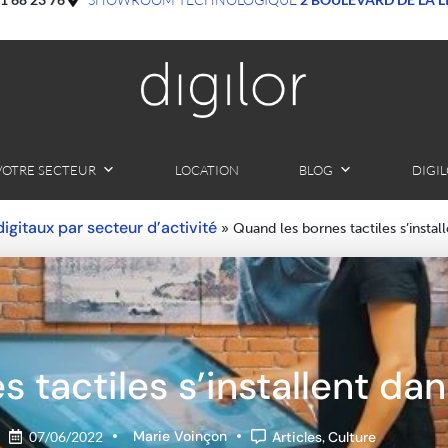
VOTRE SECTEUR
LOCATION
BLOG
DIGI
 digitaux par secteur d’activité
»
Quand les bornes tactiles s’insta
 tactiles s’installent da
Marie Voinçon
07/06/2022
Articles
,
Culture