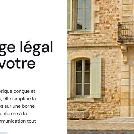
age légal
votre
érique conçue et
 elle simplifie la
es sur une borne
Conforme à la
mmunication tout