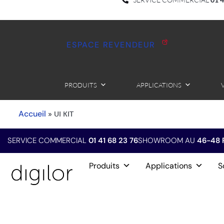
ESPACE REVENDEUR
PRODUITS
APPLICATIONS
Accueil
»
UI KIT
SERVICE COMMERCIAL
01 41 68 23 76
SHOWROOM AU
46-48 
Produits
Applications
S