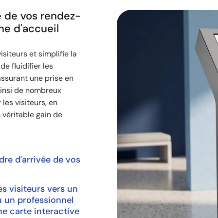
e de vos rendez-
ne d'accueil
siteurs et simplifie la
e fluidifier les
assurant une prise en
 ainsi de nombreux
les visiteurs, en
n véritable gain de
rdre d'arrivée de vos
es visiteurs vers un
u un professionnel
ne carte interactive