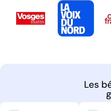
Les bé
g